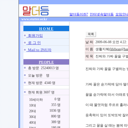
말더듬이란?
인터넷속말더듬
모임안
www.stutter.or.kr
H O M E
회원가입
날 짜
2009-06-08 오전 4:22:
로 그 인
이 름
생활지혜
(lifebean@han
Mail to 관리자
제 목
진짜와 가짜 꿀을 구
PEOPLE
총 방문 25240013 명
진짜와 가짜 꿀을 구별하는 
오늘 방문 명
현재 방문 4340 명
가짜 꿀은 숟가락에 담아 떨
현재 회원 3697 명
꿀을 숟가락에 떠서 아래로 
0 명
10세이하
355 명
이 때 물엿처럼 주르르 흘러
10대
1036 명
20대
응축력이 있어 또박또박 잘
800 명
30대
389 명
40대
그리고 꿀을 살 때는 봄에 따
180 명