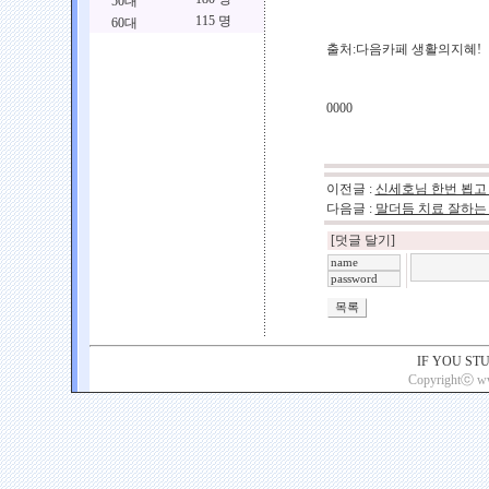
50대
115 명
60대
출처:다음카페 생활의지혜!
0000
이전글 :
신세호님 한번 뵙고
다음글 :
말더듬 치료 잘하는
[덧글 달기]
IF YOU ST
Copyrightⓒ www