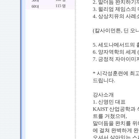
50대
2. 말더듬 완치하기까
115 명
60대
3. 윌리엄 제임스의 마이
4. 상상치유의 사례소개 --
(칼사이먼튼, 딘 오니
5. 세도나메서드의 흘
6. 양자역학의 세계 (
7. 긍정적 자아이미지를 
* 시각성훈련에 최고
드립니다.
강사소개
1. 신영민 대표
KAIST 산업공학과
트를 거쳤으며,
말더듬을 완치를 위
에 걸쳐 완벽하게 
오셔서 살아있는 스