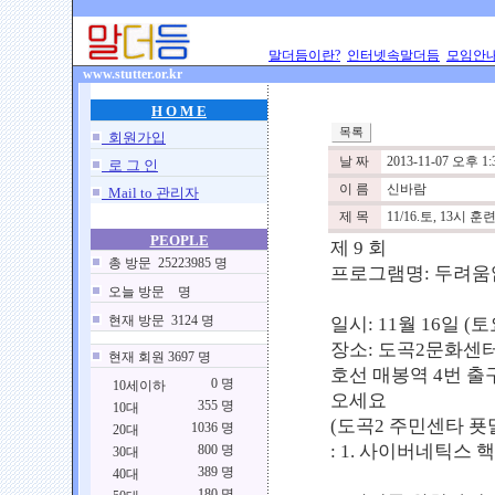
말더듬이란?
인터넷속말더듬
모임안
www.stutter.or.kr
H O M E
회원가입
날 짜
2013-11-07 오후 1:3
로 그 인
이 름
신바람
Mail to 관리자
제 목
11/16.토, 13
PEOPLE
제 9 회
총 방문 25223985 명
프로그램명: 두려움
오늘 방문 명
현재 방문 3124 명
일시: 11월 16일 (토
장소: 도곡2문화센터
현재 회원 3697 명
호선 매봉역 4번 출
0 명
10세이하
오세요
355 명
10대
(도곡2 주민센타 푯말
1036 명
20대
: 1. 사이버네틱스 핵심 내
800 명
30대
389 명
40대
180 명