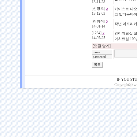
13-11-28
[신명호]
ⅹ
카이스트 나오
13-12-03
고 말더듬바이
[창의적]
ⅹ
작년 아프리카 
14-01-14
[1234]
ⅹ
언어치료실 절
14-07-25
어치료실 100
[덧글 달기]
IF YOU ST
Copyrightⓒ www