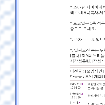
* 1987년 사이버
해 주세요,,(복사/제본
* 토요일은 1층 정
층으로 오세요.
*. 주차는 무료 입니
*. 일찍오신 분은 
[출처] 제9회 두려
시각성훈련) |작성
이전글 :
[모임제안]
다음글 :
모임 개최(1
[허도련]
ⅹ
대한민국에 성인
19-04-05
고 하시는 분
[신바람]
ⅹ
관리자님 삭제
13-11-20
[ㅇㅇ]
ⅹ
헐 참가비 