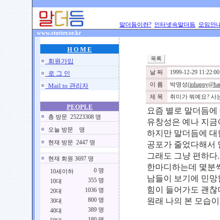
말더듬이란?
인터넷속말더듬
모임안
www.stutter.or.kr
H O M E
회원가입
날 짜
1999-12-29 11:22:00
로 그 인
이 름
박명성
(inhappy@han
Mail to 관리자
제 목
취미가 뭐예요? 사
PEOPLE
요즘 별로 말더듬에 
총 방문 25223308 명
유창성은 예나 지금이
오늘 방문 명
하지만 말더듬에 대한
현재 방문 2447 명
공포가 줄었다해서 말
그래도 그냥 편하다.
현재 회원 3697 명
한마디하는데 몇분씩
0 명
10세이하
남들이 보기에 민망
355 명
10대
힘이 들어가도 괜찮다.
1036 명
20대
800 명
원래 나의 본 모습이니
30대
389 명
40대
180 명