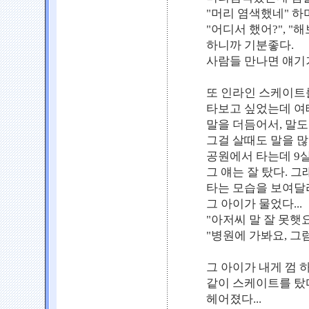
"머리 염색했네" 하
"어디서 했어?", "
하니까 기분좋다.
사람들 만나면 얘기거
또 인라인 스케이트를
타보고 싶었는데 여
말을 더듬어서, 말도
그걸 살때도 말을 많
공원에서 타는데 9
그 얘는 잘 탔다. 
타는 모습을 보여달라
그 아이가 물었다...
"아저씨 말 잘 못햇요?
"병원에 가봐요, 그
그 아이가 내게 껌 
같이 스케이트를 탔다
헤어졌다...