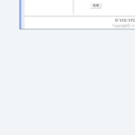
IF YOU ST
Copyrightⓒ www