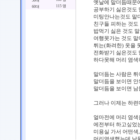
50대
옛날에 말더듬때문에
115 명
60대
공부하기 싫은것도 
미팅안나는것도 말
친구들 피하는 것도
밥먹기 싫은 것도 
여행못가는 것도 말
튀는(화려한) 옷을
전화받기 싫은것도 
하다못해 머리 염색
말더듬는 사람은 튀
말더듬을 보이면 
말더듬을 보이면 남
그러나 이제는 하련
얼마전에 머리 염색을
에전부터 하고싶었는
미용실 가서 어떤색,
머리염색했는데 남